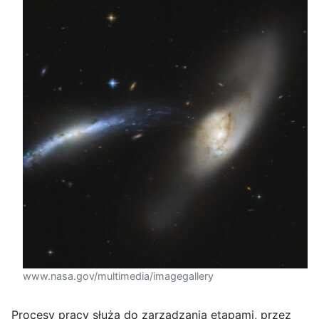
www.nasa.gov/multimedia/imagegallery
Procesy pracy służą do zarządzania etapami, przez