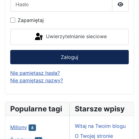
Hasło
Pokaż h
Zapamiętaj
Uwierzytelnianie sieciowe
Zaloguj
Nie pamiętasz hasła?
Nie pamiętasz nazwy?
Popularne tagi
Starsze wpisy
Witaj na Twoim blogu
Miliony
4
O Twojej stronie