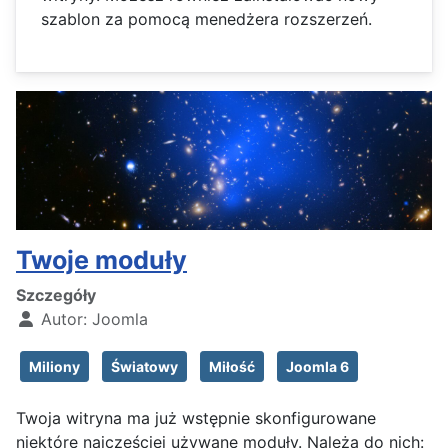
szablon za pomocą menedżera rozszerzeń.
Twoje moduły
Szczegóły
Autor:
Joomla
Miliony
Światowy
Miłość
Joomla 6
Twoja witryna ma już wstępnie skonfigurowane
niektóre najczęściej używane moduły. Należą do nich: