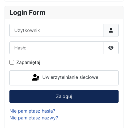
Login Form
Użytkownik
Hasło
Pokaż h
Zapamiętaj
Uwierzytelnianie sieciowe
Zaloguj
Nie pamiętasz hasła?
Nie pamiętasz nazwy?